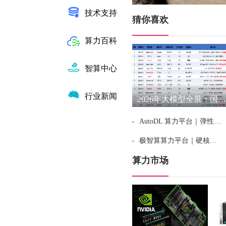
技术支持
猜你喜欢
算力百科
智算中心
行业新闻
2026年大模型全景：国内外总览
AutoDL 算力平台｜弹性普惠算力，让 AI 开发零门槛
极智算算力平台｜硬核算力底座，赋能 AI 全域高效落地
算力市场