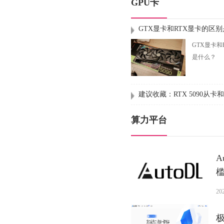
GPU卡
GTX显卡和RTX显卡的区
GTX显卡和
是什么？
算力平台
A
20